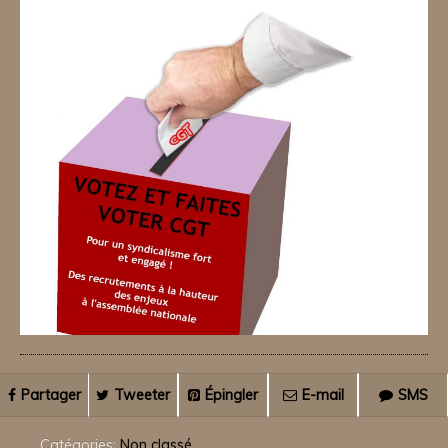
Partager
Tweeter
Épingler
E-mail
SMS
Catégories:
Non classé