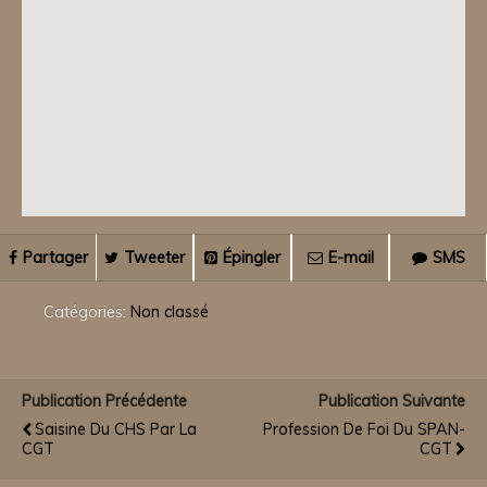
Partager
Tweeter
Épingler
E-mail
SMS
Catégories:
Non classé
Publication Précédente
Publication Suivante
Saisine Du CHS Par La
Profession De Foi Du SPAN-
CGT
CGT