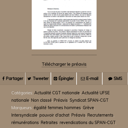
Télécharger le préavis
Partager
Tweeter
Épingler
E-mail
SMS
Catégories:
Actualité CGT nationale
,
Actualité UFSE
nationale
,
Non classé
,
Préavis
,
Syndicat SPAN-CGT
Marqueurs:
égalité femmes hommes
,
Grève
,
Intersyndicale
,
pouvoir d'achat
,
Préavis
,
Recrutements
,
rémunérations
,
Retraites
,
revendications du SPAN-CGT
,