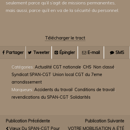
seulement parce qu’il s’agit de missions permanentes,
mais aussi, parce qu’il en va de la sécurité du personnel.
Télécharger le tract
Partager
Tweeter
Épingler
E-mail
SMS
Catégories:
Actualité CGT nationale
,
CHS
,
Non classé
,
Syndicat SPAN-CGT
,
Union local CGT du 7eme
arrondissement
Marqueurs:
Accidents du travail
,
Conditions de travail
,
revendications du SPAN-CGT
,
Solidarités
Publication Précédente
Publication Suivante
Vœux Du SPAN-CGT Pour
VOTRE MOBILISATION A ÉTÉ