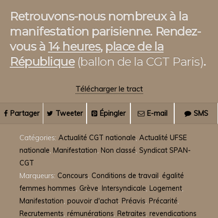
Retrouvons-nous nombreux à la
manifestation parisienne.
Rendez-
vous à
14 heures
,
place de la
République
(ballon de la CGT Paris)
.
Télécharger le tract
Partager
Tweeter
Épingler
E-mail
SMS
Catégories:
Actualité CGT nationale
,
Actualité UFSE
nationale
,
Manifestation
,
Non classé
,
Syndicat SPAN-
CGT
Marqueurs:
Concours
,
Conditions de travail
,
égalité
femmes hommes
,
Grève
,
Intersyndicale
,
Logement
,
Manifestation
,
pouvoir d'achat
,
Préavis
,
Précarité
,
Recrutements
,
rémunérations
,
Retraites
,
revendications